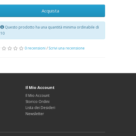
Acquista
Questo prodotto ha una quantità minima ordinabile di
10
0 recensioni
/
Scrivi una recensione
Il Mio Account
Il Mio Account
Storico Ordini
Lista dei Desideri
Newsletter