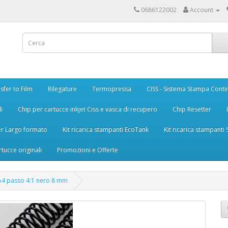
0686122002
Account
sfer to Film
Rilegature
Termopressa
CISS - Sistema Stampa Conti
i
Chip per cartucce inkjet Ciss e vasca di recupero
Chip Resetter
er Largo formato
Kit ricarica stampanti EcoTank
Kit ricarica stampanti
rtucce originali
Promozioni e Offerte
il A4 passo 4:1 nero 8 mm