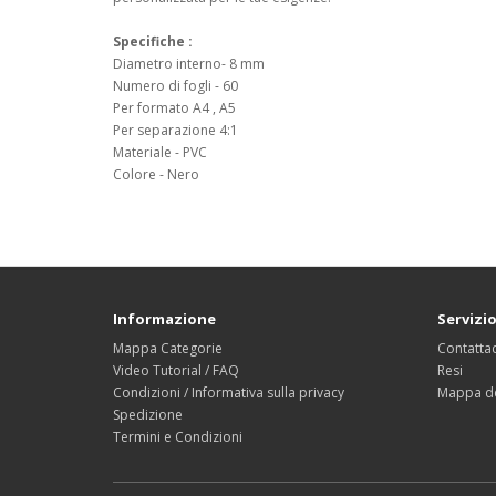
Specifiche :
Diametro interno- 8 mm
Numero di fogli - 60
Per formato A4 , A5
Per separazione 4:1
Materiale - PVC
Colore - Nero
Informazione
Servizio
Mappa Categorie
Contattac
Video Tutorial / FAQ
Resi
Condizioni / Informativa sulla privacy
Mappa de
Spedizione
Termini e Condizioni