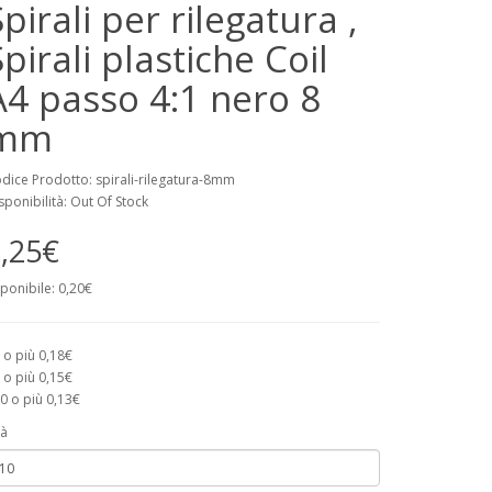
Spirali per rilegatura ,
Spirali plastiche Coil
A4 passo 4:1 nero 8
mm
dice Prodotto: spirali-rilegatura-8mm
sponibilità: Out Of Stock
,25€
ponibile: 0,20€
 o più 0,18€
 o più 0,15€
0 o più 0,13€
à