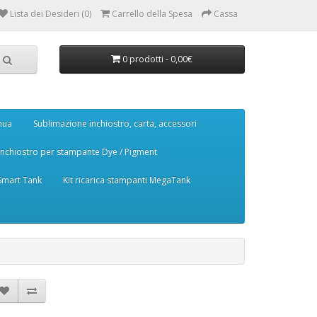
Lista dei Desideri (0)
Carrello della Spesa
Cassa
0 prodotti - 0,00€
nua
Sublimazione inchiostro, carta, accessori
Inchiostro per stampante Dye / Pigment
 Smart Tank
Kit ricarica stampanti MegaTank