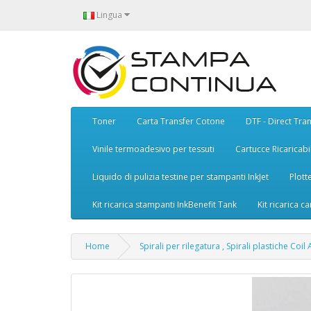
Lingua
Toner
Carta Transfer Cotone
DTF - Direct Tran
Vinile termoadesivo per tessuti
Cartucce Ricaricabil
Liquido di pulizia testine per stampanti InkJet
Plott
Kit ricarica stampanti InkBenefit Tank
Kit ricarica ca
Home
Spirali per rilegatura , Spirali plastiche Co