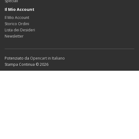
Speciali
Il Mio Account
Il Mio Account
Storico Ordini
Lista dei Desideri
Newsletter
Potenziato da
Opencart in Italiano
Stampa Continua © 2026