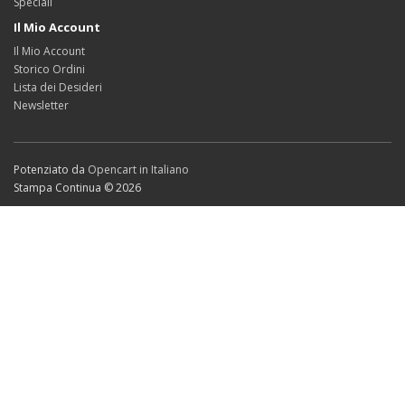
Speciali
Il Mio Account
Il Mio Account
Storico Ordini
Lista dei Desideri
Newsletter
Potenziato da
Opencart in Italiano
Stampa Continua © 2026