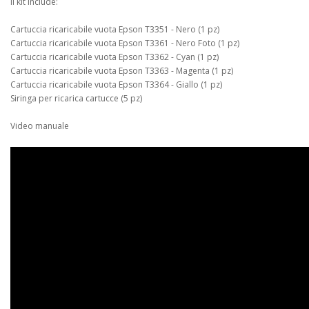
Il kit include:
Cartuccia ricaricabile vuota Epson T3351 - Nero (1 pz)
Cartuccia ricaricabile vuota Epson T3361 - Nero Foto (1 pz)
Cartuccia ricaricabile vuota Epson T3362 - Cyan (1 pz)
Cartuccia ricaricabile vuota Epson T3363 - Magenta (1 pz)
Cartuccia ricaricabile vuota Epson T3364 - Giallo (1 pz)
Siringa per ricarica cartucce (5 pz)
Video manuale