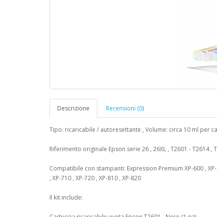
Descrizione
Recensioni (0)
Tipo: ricaricabile / autoresettante , Volume: circa 10 ml per c
Riferimento originale Epson serie 26 , 26XL , T2601 - T2614 ,
Compatibile con stampanti: Expression Premium XP-600 , XP-605
, XP-710 , XP-720 , XP-810 , XP-820
Il kit include:
Cartuccia ricaricabile vuota Epson T2601 - Nero (1 pz)