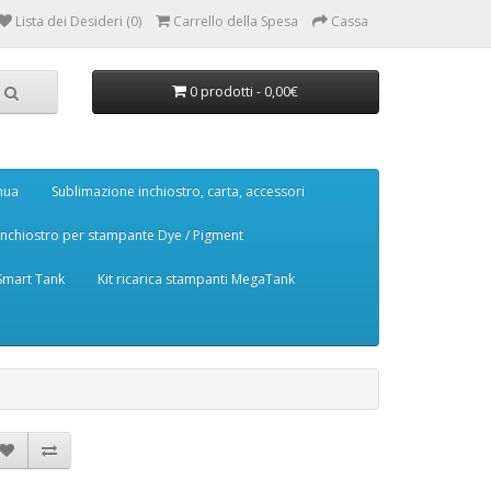
Lista dei Desideri (0)
Carrello della Spesa
Cassa
0 prodotti - 0,00€
nua
Sublimazione inchiostro, carta, accessori
Inchiostro per stampante Dye / Pigment
 Smart Tank
Kit ricarica stampanti MegaTank