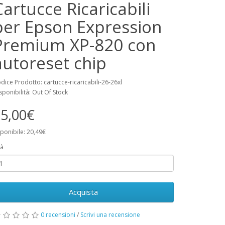
Cartucce Ricaricabili
per Epson Expression
Premium XP-820 con
autoreset chip
dice Prodotto: cartucce-ricaricabili-26-26xl
sponibilità: Out Of Stock
5,00€
ponibile: 20,49€
à
Acquista
0 recensioni
/
Scrivi una recensione