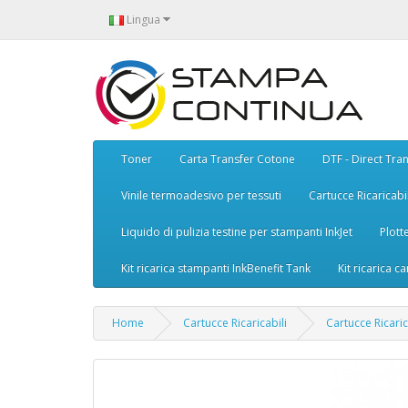
Lingua
Toner
Carta Transfer Cotone
DTF - Direct Tran
Vinile termoadesivo per tessuti
Cartucce Ricaricabil
Liquido di pulizia testine per stampanti InkJet
Plott
Kit ricarica stampanti InkBenefit Tank
Kit ricarica ca
Home
Cartucce Ricaricabili
Cartucce Ricari