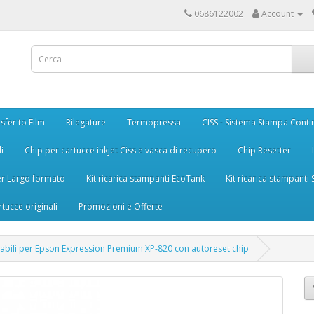
0686122002
Account
sfer to Film
Rilegature
Termopressa
CISS - Sistema Stampa Conti
i
Chip per cartucce inkjet Ciss e vasca di recupero
Chip Resetter
er Largo formato
Kit ricarica stampanti EcoTank
Kit ricarica stampanti
rtucce originali
Promozioni e Offerte
cabili per Epson Expression Premium XP-820 con autoreset chip