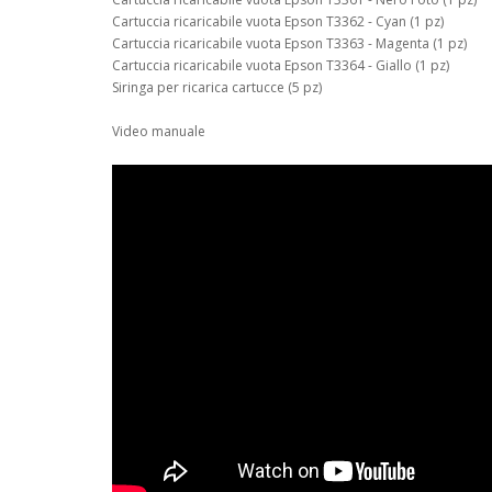
Cartuccia ricaricabile vuota Epson T3362 - Cyan (1 pz)
Cartuccia ricaricabile vuota Epson T3363 - Magenta (1 pz)
Cartuccia ricaricabile vuota Epson T3364 - Giallo (1 pz)
Siringa per ricarica cartucce (5 pz)
Video manuale