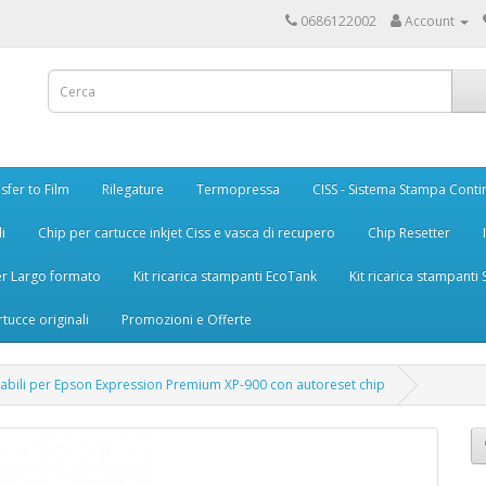
0686122002
Account
sfer to Film
Rilegature
Termopressa
CISS - Sistema Stampa Conti
i
Chip per cartucce inkjet Ciss e vasca di recupero
Chip Resetter
er Largo formato
Kit ricarica stampanti EcoTank
Kit ricarica stampanti
rtucce originali
Promozioni e Offerte
cabili per Epson Expression Premium XP-900 con autoreset chip