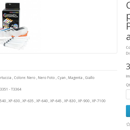
Co
Di
3
Im
artuccia , Colore: Nero , Nero Foto , Cyan , Magenta , Giallo
Qt
 T3351 - T3364
 , XP-630 , XP-635 , XP-640 , XP-645 , XP-830 , XP-900 , XP-7100