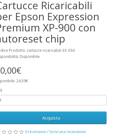
Cartucce Ricaricabili
per Epson Expression
Premium XP-900 con
autoreset chip
dice Prodotto: cartucce-ricaricabili-33-33xl
sponibilità: Disponibile
0,00€
ponibile: 24,59€
à
Acquista
0 recensioni
/
Scrivi una recensione