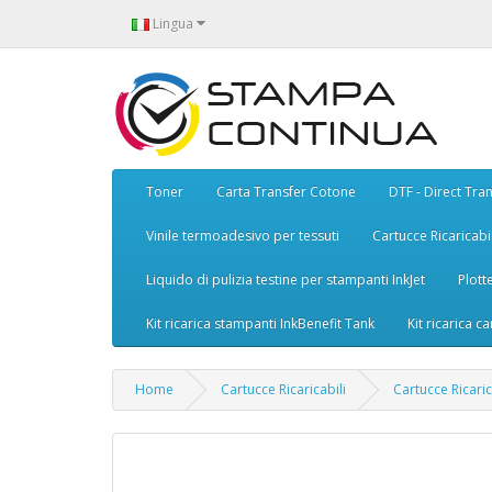
Lingua
Toner
Carta Transfer Cotone
DTF - Direct Tran
Vinile termoadesivo per tessuti
Cartucce Ricaricabil
Liquido di pulizia testine per stampanti InkJet
Plott
Kit ricarica stampanti InkBenefit Tank
Kit ricarica ca
Home
Cartucce Ricaricabili
Cartucce Ricari