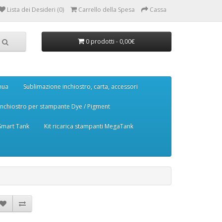
Lista dei Desideri (0)
Carrello della Spesa
Cassa
0 prodotti - 0,00€
nua
Sublimazione inchiostro, carta, accessori
Inchiostro per stampante Dye / Pigment
 Smart Tank
Kit ricarica stampanti MegaTank