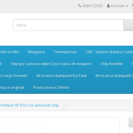
0686122002
Account
sfer to Film
Rilegature
Termopressa
CISS - Sistema Stampa Conti
i
Chip per cartucce inkjet Ciss e vasca di recupero
Chip Resetter
er Largo formato
Kit ricarica stampanti EcoTank
Kit ricarica stampanti
rtucce originali
Promozioni e Offerte
 Premium XP-510 con autoreset chip