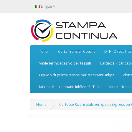
Lingua
Toner
Carta Transfer Cotone
DTF - Direct Tran
Vinile termoadesivo per tessuti
Cartucce Ricaricabil
Liquido di pulizia testine per stampanti InkJet
Plott
Kit ricarica stampanti InkBenefit Tank
Kit ricarica ca
Home
Cartucce Ricaricabili per Epson Expression