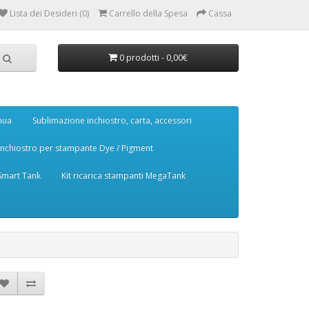
Lista dei Desideri (0)
Carrello della Spesa
Cassa
0 prodotti - 0,00€
nua
Sublimazione inchiostro, carta, accessori
Inchiostro per stampante Dye / Pigment
 Smart Tank
Kit ricarica stampanti MegaTank