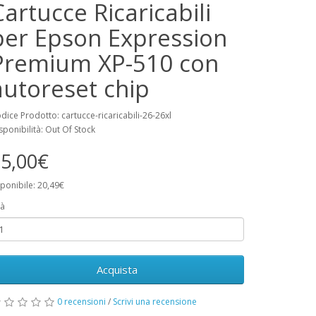
Cartucce Ricaricabili
per Epson Expression
Premium XP-510 con
autoreset chip
dice Prodotto: cartucce-ricaricabili-26-26xl
sponibilità: Out Of Stock
5,00€
ponibile: 20,49€
à
Acquista
0 recensioni
/
Scrivi una recensione