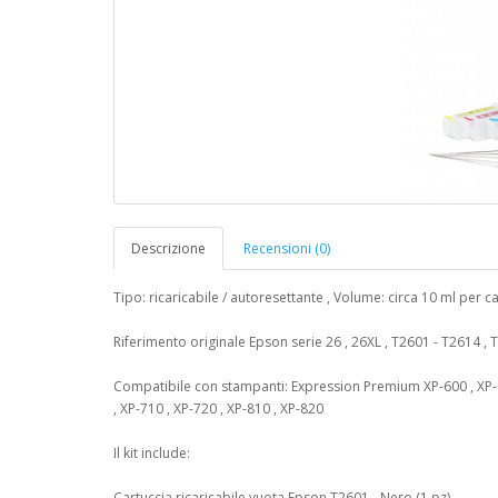
Descrizione
Recensioni (0)
Tipo: ricaricabile / autoresettante , Volume: circa 10 ml per c
Riferimento originale Epson serie 26 , 26XL , T2601 - T2614 ,
Compatibile con stampanti: Expression Premium XP-600 , XP-605
, XP-710 , XP-720 , XP-810 , XP-820
Il kit include:
Cartuccia ricaricabile vuota Epson T2601 - Nero (1 pz)