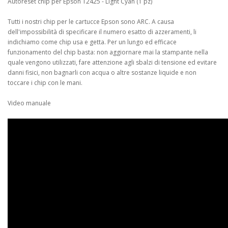
Autoreset chip per Epson T2425 - Light Cyan (1 pz)
Tutti i nostri chip per le cartucce Epson sono ARC. A causa
dell'impossibilità di specificare il numero esatto di azzeramenti, li
indichiamo come chip usa e getta. Per un lungo ed efficace
funzionamento del chip basta: non aggiornare mai la stampante nella
quale vengono utilizzati,
fare attenzione agli sbalzi di tensione ed evitare
danni fisici, non bagnarli con acqua o altre sostanze liquide e non
toccare i chip con le mani.
Video manuale