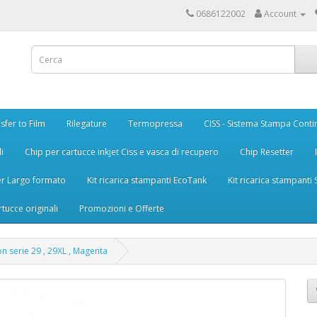
0686122002
Account
sfer to Film
Rilegature
Termopressa
CISS - Sistema Stampa Conti
i
Chip per cartucce inkjet Ciss e vasca di recupero
Chip Resetter
er Largo formato
Kit ricarica stampanti EcoTank
Kit ricarica stampanti
rtucce originali
Promozioni e Offerte
on serie 29 , 29XL , Magenta