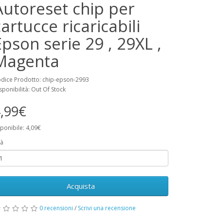
Autoreset chip per
cartucce ricaricabili
Epson serie 29 , 29XL ,
Magenta
dice Prodotto: chip-epson-2993
sponibilità: Out Of Stock
,99€
ponibile: 4,09€
à
Acquista
0 recensioni
/
Scrivi una recensione