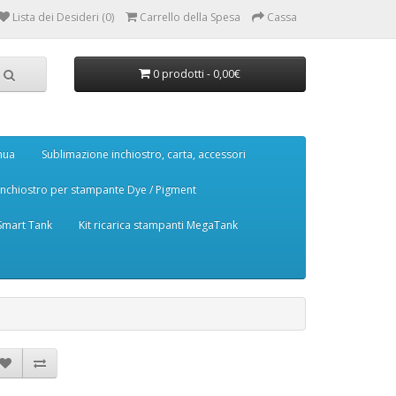
Lista dei Desideri (0)
Carrello della Spesa
Cassa
0 prodotti - 0,00€
nua
Sublimazione inchiostro, carta, accessori
Inchiostro per stampante Dye / Pigment
 Smart Tank
Kit ricarica stampanti MegaTank