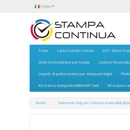
Lingua
Toner
Carta Transfer Cotone
DTF - Direct Tran
Vinile termoadesivo per tessuti
Cartucce Ricaricabil
Liquido di pulizia testine per stampanti InkJet
Plott
Kit ricarica stampanti InkBenefit Tank
Kit ricarica ca
Home
Autoreset chip per cartucce ricaricabili Eps