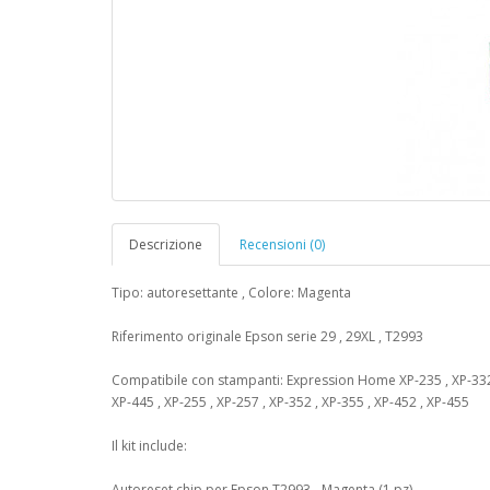
Descrizione
Recensioni (0)
Tipo: autoresettante , Colore: Magenta
Riferimento originale Epson serie 29 , 29XL , T2993
Compatibile con stampanti: Expression Home XP-235 , XP-332 , 
XP-445 , XP-255 , XP-257 , XP-352 , XP-355 , XP-452 , XP-455
Il kit include:
Autoreset chip per Epson T2993 - Magenta (1 pz)