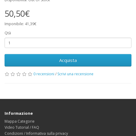
50,50€
Imponibile: 41,39€
Qtà
Acquista
0 recensioni
/
Scrivi una recensione
Informazione
Mappa Categorie
Video Tutorial / FAQ
Condizioni / Informativa sulla privacy