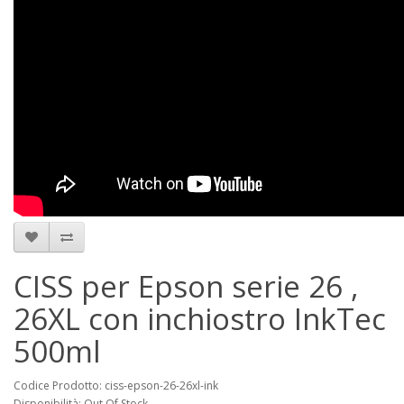
CISS per Epson serie 26 ,
26XL con inchiostro InkTec
500ml
Codice Prodotto: ciss-epson-26-26xl-ink
Disponibilità: Out Of Stock