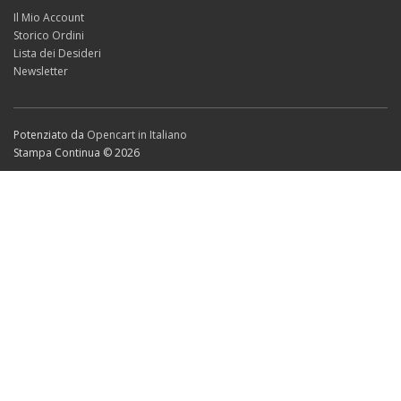
Il Mio Account
Storico Ordini
Lista dei Desideri
Newsletter
Potenziato da
Opencart in Italiano
Stampa Continua © 2026