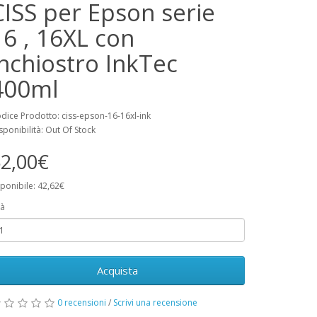
CISS per Epson serie
16 , 16XL con
inchiostro InkTec
400ml
dice Prodotto: ciss-epson-16-16xl-ink
sponibilità: Out Of Stock
2,00€
ponibile: 42,62€
à
Acquista
0 recensioni
/
Scrivi una recensione