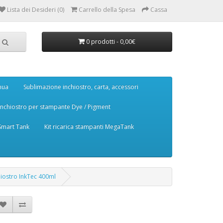
Lista dei Desideri (0)
Carrello della Spesa
Cassa
0 prodotti - 0,00€
nua
Sublimazione inchiostro, carta, accessori
Inchiostro per stampante Dye / Pigment
 Smart Tank
Kit ricarica stampanti MegaTank
hiostro InkTec 400ml