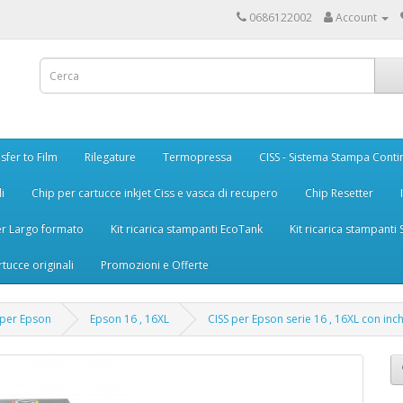
0686122002
Account
sfer to Film
Rilegature
Termopressa
CISS - Sistema Stampa Conti
i
Chip per cartucce inkjet Ciss e vasca di recupero
Chip Resetter
er Largo formato
Kit ricarica stampanti EcoTank
Kit ricarica stampanti
rtucce originali
Promozioni e Offerte
 per Epson
Epson 16 , 16XL
CISS per Epson serie 16 , 16XL con inc