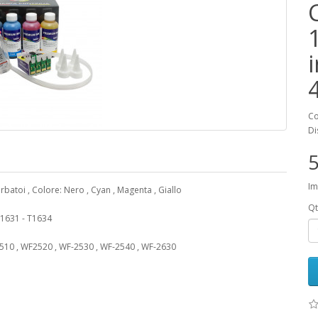
Co
Di
5
Im
erbatoi , Colore: Nero , Cyan , Magenta , Giallo
Qt
 T1631 - T1634
10 , WF2520 , WF-2530 , WF-2540 , WF-2630