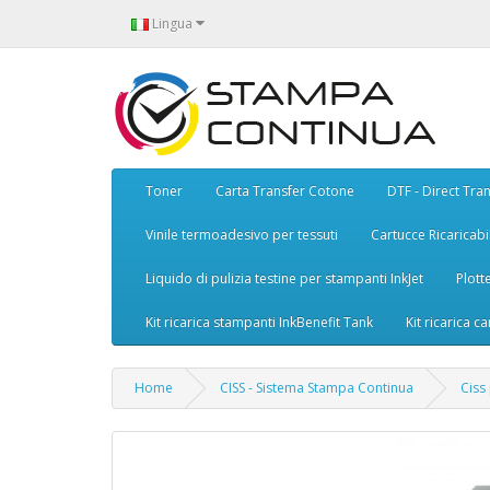
Lingua
Toner
Carta Transfer Cotone
DTF - Direct Tran
Vinile termoadesivo per tessuti
Cartucce Ricaricabil
Liquido di pulizia testine per stampanti InkJet
Plott
Kit ricarica stampanti InkBenefit Tank
Kit ricarica ca
Home
CISS - Sistema Stampa Continua
Ciss