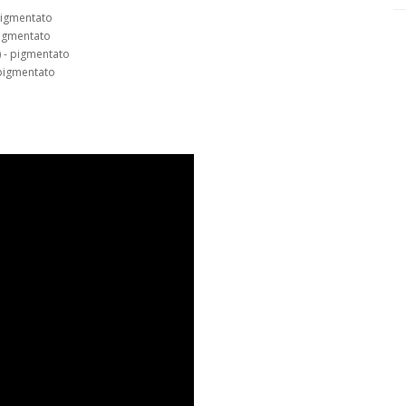
 pigmentato
pigmentato
) - pigmentato
 pigmentato