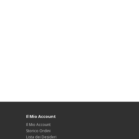
Il Mio Account
Il Mio Account
Storico Ordini
Lista dei Desideri