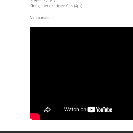
Siringa per ricaricare Ciss (4pz)
Video manuale