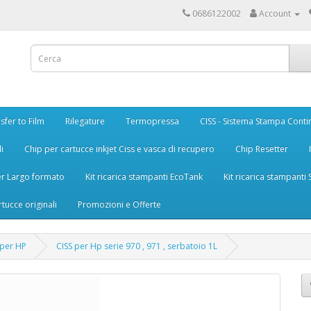
0686122002
Account
sfer to Film
Rilegature
Termopressa
CISS - Sistema Stampa Conti
i
Chip per cartucce inkjet Ciss e vasca di recupero
Chip Resetter
er Largo formato
Kit ricarica stampanti EcoTank
Kit ricarica stampanti
rtucce originali
Promozioni e Offerte
 per HP
CISS per Hp serie 970 , 971 , serbatoio 1L