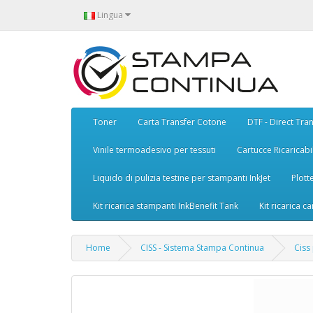
Lingua
Toner
Carta Transfer Cotone
DTF - Direct Tran
Vinile termoadesivo per tessuti
Cartucce Ricaricabil
Liquido di pulizia testine per stampanti InkJet
Plott
Kit ricarica stampanti InkBenefit Tank
Kit ricarica ca
Home
CISS - Sistema Stampa Continua
Ciss