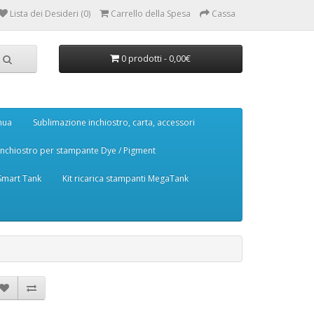
Lista dei Desideri (0)
Carrello della Spesa
Cassa
0 prodotti - 0,00€
nua
Sublimazione inchiostro, carta, accessori
Inchiostro per stampante Dye / Pigment
 Smart Tank
Kit ricarica stampanti MegaTank