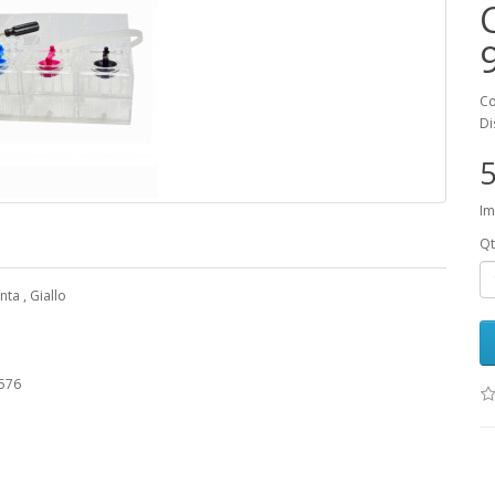
Co
Di
5
Im
Qt
nta , Giallo
 576