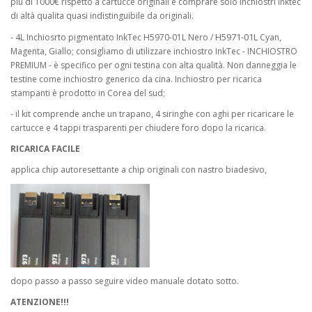
più di 1000€ rispetto a cartucce originali e comprare solo inchiostri Inktec
di altà qualita quasi indistinguibile da originali.
H5971-01L
- 4L Inchiosrto pigmentato InkTec H5970-01L Nero /
Cyan,
Magenta, Giallo; consigliamo di utilizzare inchiostro InkTec - INCHIOSTRO
PREMIUM - è specifico per ogni testina con alta qualità. Non danneggia le
testine come inchiostro generico da cina. Inchiostro per ricarica
stampanti è prodotto in Corea del sud;
- il kit comprende anche un trapano, 4 siringhe con aghi per ricaricare le
cartucce e 4 tappi trasparenti per chiudere foro dopo la ricarica.
RICARICA FACILE
applica chip autoresettante a chip originali con nastro biadesivo,
dopo passo a passo seguire video manuale dotato sotto.
ATENZIONE!!!