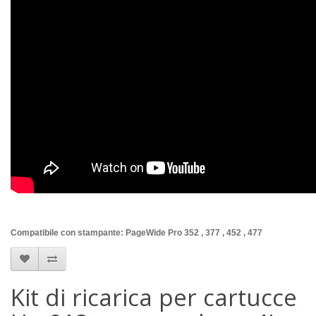
Compatibile con stampante: PageWide Pro 352 , 377 , 452 , 477
Kit di ricarica per cartucce