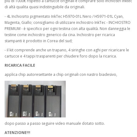
più di 1000€ rispetto a cartucce originali e comprare solo inchiostri Inktec
di altà qualita quasi indistinguibile da originali.
H5971-01L
- 4L Inchiosrto pigmentato InkTec H5970-01L Nero /
Cyan,
Magenta, Giallo; consigliamo di utilizzare inchiostro InkTec - INCHIOSTRO
PREMIUM - è specifico per ogni testina con alta qualità. Non danneggia le
testine come inchiostro generico da cina. Inchiostro per ricarica
stampanti è prodotto in Corea del sud;
- il kit comprende anche un trapano, 4 siringhe con aghi per ricaricare le
cartucce e 4 tappi trasparenti per chiudere foro dopo la ricarica.
RICARICA FACILE
applica chip autoresettante a chip originali con nastro biadesivo,
dopo passo a passo seguire video manuale dotato sotto.
ATENZIONE!!!