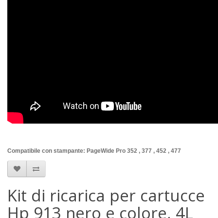
Compatibile con stampante: PageWide Pro 352 , 377 , 452 , 477
Kit di ricarica per cartucce
Hp 913 nero e colore, 4L