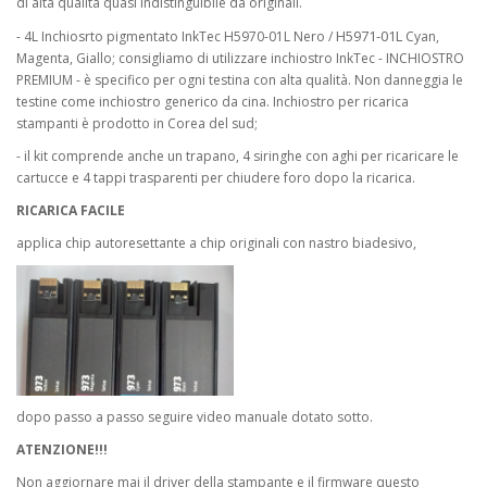
di altà qualita quasi indistinguibile da originali.
H5971-01L
- 4L Inchiosrto pigmentato InkTec H5970-01L Nero /
Cyan,
Magenta, Giallo; consigliamo di utilizzare inchiostro InkTec - INCHIOSTRO
PREMIUM - è specifico per ogni testina con alta qualità. Non danneggia le
testine come inchiostro generico da cina. Inchiostro per ricarica
stampanti è prodotto in Corea del sud;
- il kit comprende anche un trapano, 4 siringhe con aghi per ricaricare le
cartucce e 4 tappi trasparenti per chiudere foro dopo la ricarica.
RICARICA FACILE
applica chip autoresettante a chip originali con nastro biadesivo,
dopo passo a passo seguire video manuale dotato sotto.
ATENZIONE!!!
Non aggiornare mai il driver della stampante e il firmware questo