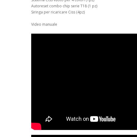
Autoreset combo chip serie T18 (1 pz)
Siringa per ricaricare Ciss (4pz)
Video manuale