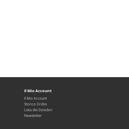
Il Mio Account
Il Mio Account
Storico Ordini
Lista dei Desideri
Newsletter