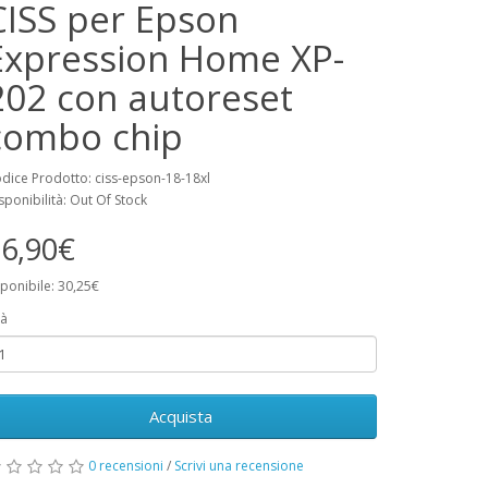
CISS per Epson
Expression Home XP-
202 con autoreset
combo chip
dice Prodotto: ciss-epson-18-18xl
sponibilità: Out Of Stock
6,90€
ponibile: 30,25€
à
Acquista
0 recensioni
/
Scrivi una recensione