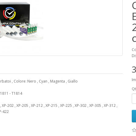
Co
Di
3
Im
erbatoi , Colore: Nero , Cyan , Magenta , Giallo
Qt
 T1811 - T1814
P-202 , XP-205 , XP-212 , XP-215 , XP-225 , XP-302 , XP-305 , XP-312 ,
XP-422