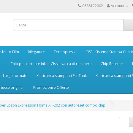
0686122002
Account
sfer to Film
Rilegature
Termopressa
CISS - Sistema Stampa Conti
i
Chip per cartucce inkjet Ciss e vasca di recupero
Chip Resetter
er Largo formato
Kit ricarica stampanti EcoTank
Kit ricarica stampanti
rtucce originali
Promozioni e Offerte
 per Epson Expression Home XP-202 con autoreset combo chip