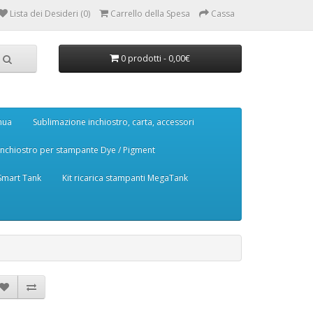
Lista dei Desideri (0)
Carrello della Spesa
Cassa
0 prodotti - 0,00€
nua
Sublimazione inchiostro, carta, accessori
Inchiostro per stampante Dye / Pigment
 Smart Tank
Kit ricarica stampanti MegaTank