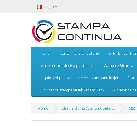
Lingua
Toner
Carta Transfer Cotone
DTF - Direct Tran
Vinile termoadesivo per tessuti
Cartucce Ricaricabil
Liquido di pulizia testine per stampanti InkJet
Plott
Kit ricarica stampanti InkBenefit Tank
Kit ricarica ca
Home
CISS - Sistema Stampa Continua
CISS