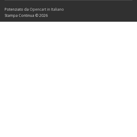
Potenziato da
Opencart in Italiano
Stampa Continua © 2026