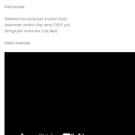
Il kit include:
Sistema Ciss vuoto per 4 colori (1pz)
Autoreset combo chip serie T29 (1 pz)
Siringa per ricaricare Ciss (4pz)
Video manuale