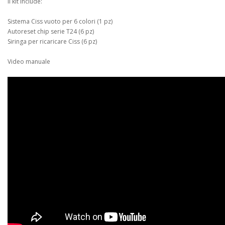
Il kit include:
Sistema Ciss vuoto per 6 colori (1 pz)
Autoreset chip serie T24 (6 pz)
Siringa per ricaricare Ciss (6 pz)
Video manuale