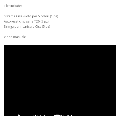
Il kit include:
Sistema Ciss vuoto per 5 colori (1 pz)
Autoreset chip serie T26 (5 pz)
Siringa per ricaricare Ciss (5 pz)
Video manuale