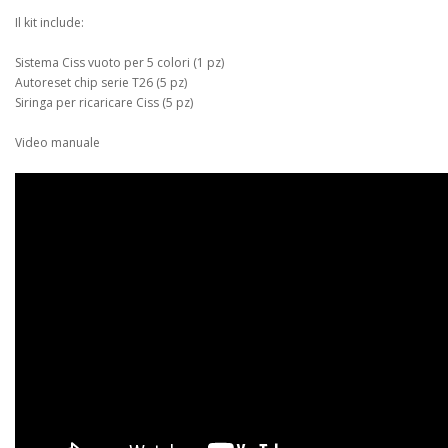
Il kit include:
Sistema Ciss vuoto per 5 colori (1 pz)
Autoreset chip serie T26 (5 pz)
Siringa per ricaricare Ciss (5 pz)
Video manuale