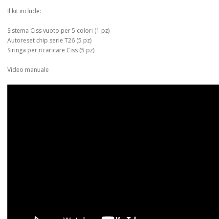
Il kit include:
Sistema Ciss vuoto per 5 colori (1 pz)
Autoreset chip serie T26 (5 pz)
Siringa per ricaricare Ciss (5 pz)
Video manuale