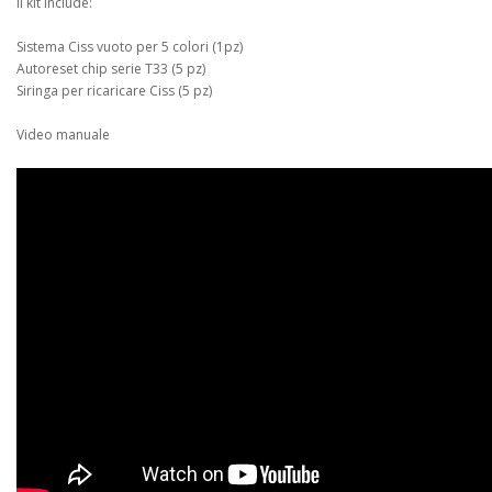
Il kit include:
Sistema Ciss vuoto per 5 colori (1pz)
Autoreset chip serie T33 (5 pz)
Siringa per ricaricare Ciss (5 pz)
Video manuale