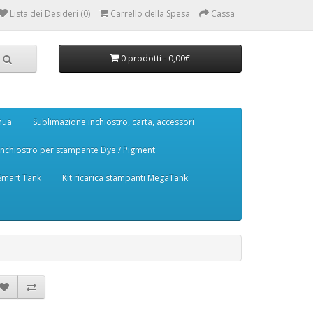
Lista dei Desideri (0)
Carrello della Spesa
Cassa
0 prodotti - 0,00€
nua
Sublimazione inchiostro, carta, accessori
Inchiostro per stampante Dye / Pigment
 Smart Tank
Kit ricarica stampanti MegaTank