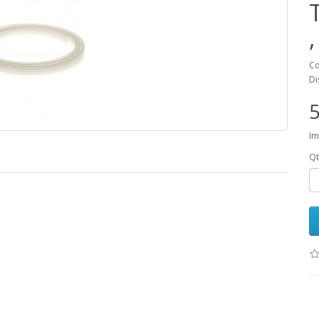
Co
Di
5
Im
Qt