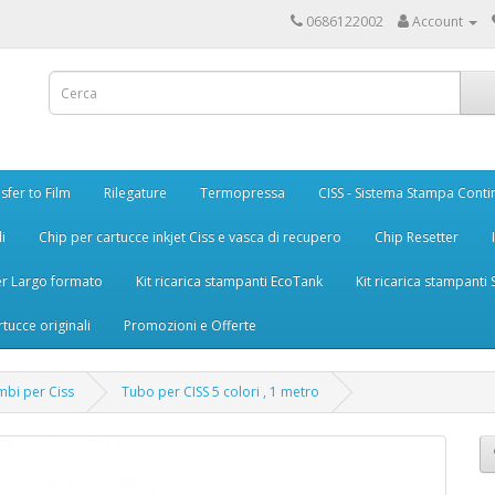
0686122002
Account
sfer to Film
Rilegature
Termopressa
CISS - Sistema Stampa Conti
i
Chip per cartucce inkjet Ciss e vasca di recupero
Chip Resetter
er Largo formato
Kit ricarica stampanti EcoTank
Kit ricarica stampanti
rtucce originali
Promozioni e Offerte
mbi per Ciss
Tubo per CISS 5 colori , 1 metro