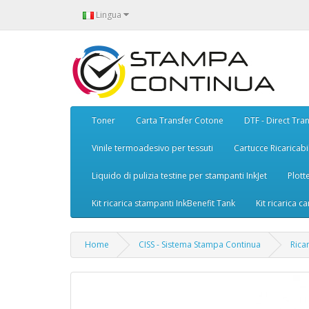
Lingua
Toner
Carta Transfer Cotone
DTF - Direct Tran
Vinile termoadesivo per tessuti
Cartucce Ricaricabil
Liquido di pulizia testine per stampanti InkJet
Plott
Kit ricarica stampanti InkBenefit Tank
Kit ricarica ca
Home
CISS - Sistema Stampa Continua
Rica