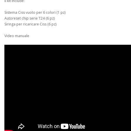
Il kit include:
Sistema Ciss vuoto per 6 colori (1 pz)
Autoreset chip serie T24 (6 pz)
Siringa per ricaricare Ciss (6 pz)
Video manuale