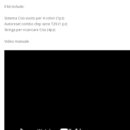
Il kit include:
Sistema Ciss vuoto per 4 colori (1pz)
Autoreset combo chip serie T29 (1 pz)
Siringa per ricaricare Ciss (4pz)
Video manuale