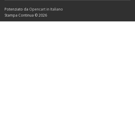
Potenziato da
Opencart in Italiano
Stampa Continua © 2026