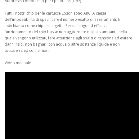
Autoreset combo chip per Epson T18 (1 pz)
Tutti i nostri chip per le cartucce Epson sono ARC. A causa
dell'impossibilità di specificare il numero esatto di azzeramenti, li
indichiamo come chip usa e getta. Per un lungo ed efficace
funzionamento del chip basta: non aggiornare mai la stampante nella
quale vengono utilizzati,
fare attenzione agli sbalzi di tensione ed evitare
danni fisici, non bagnarli con acqua o altre sostanze liquide e non
toccare i chip con le mani.
Video manuale