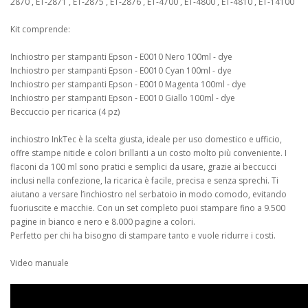
2870 , ET-2871 , ET-2875 , ET-2876 , ET-4700 , ET-4800 , ET-4810 , ET-14100
Kit comprende:
Inchiostro per stampanti Epson - E0010 Nero 100ml - dye
Inchiostro per stampanti Epson - E0010 Cyan 100ml - dye
Inchiostro per stampanti Epson - E0010 Magenta 100ml - dye
Inchiostro per stampanti Epson - E0010 Giallo 100ml - dye
Beccuccio per ricarica (4 pz)
inchiostro InkTec è la scelta giusta, ideale per uso domestico e ufficio,
offre stampe nitide e colori brillanti a un costo molto più conveniente. I
flaconi da 100 ml sono pratici e semplici da usare, grazie ai beccucci
inclusi nella confezione, la ricarica è facile, precisa e senza sprechi. Ti
aiutano a versare l’inchiostro nel serbatoio in modo comodo, evitando
fuoriuscite e macchie. Con un set completo puoi stampare fino a 9.500
pagine in bianco e nero e 8.000 pagine a colori.
Perfetto per chi ha bisogno di stampare tanto e vuole ridurre i costi.
Video manuale