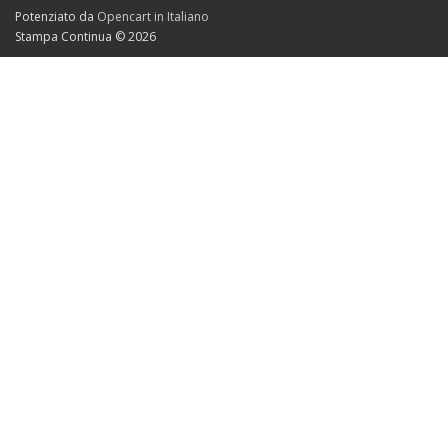
Potenziato da
Opencart in Italiano
Stampa Continua © 2026