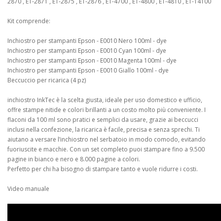
2870 , ET-2871 , ET-2875 , ET-2876 , ET-4700 , ET-4800 , ET-4810 , ET-14100
Kit comprende:
Inchiostro per stampanti Epson - E0010 Nero 100ml - dye
Inchiostro per stampanti Epson - E0010 Cyan 100ml - dye
Inchiostro per stampanti Epson - E0010 Magenta 100ml - dye
Inchiostro per stampanti Epson - E0010 Giallo 100ml - dye
Beccuccio per ricarica (4 pz)
inchiostro InkTec è la scelta giusta, ideale per uso domestico e ufficio,
offre stampe nitide e colori brillanti a un costo molto più conveniente. I
flaconi da 100 ml sono pratici e semplici da usare, grazie ai beccucci
inclusi nella confezione, la ricarica è facile, precisa e senza sprechi. Ti
aiutano a versare l’inchiostro nel serbatoio in modo comodo, evitando
fuoriuscite e macchie. Con un set completo puoi stampare fino a 9.500
pagine in bianco e nero e 8.000 pagine a colori.
Perfetto per chi ha bisogno di stampare tanto e vuole ridurre i costi.
Video manuale