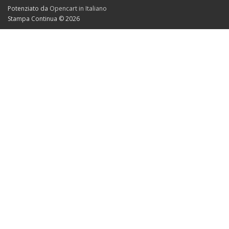
Potenziato da
Opencart in Italiano
Stampa Continua © 2026