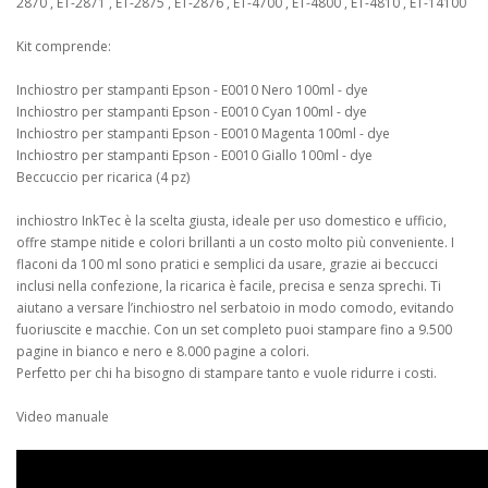
2870 , ET-2871 , ET-2875 , ET-2876 , ET-4700 , ET-4800 , ET-4810 , ET-14100
Kit comprende:
Inchiostro per stampanti Epson - E0010 Nero 100ml - dye
Inchiostro per stampanti Epson - E0010 Cyan 100ml - dye
Inchiostro per stampanti Epson - E0010 Magenta 100ml - dye
Inchiostro per stampanti Epson - E0010 Giallo 100ml - dye
Beccuccio per ricarica (4 pz)
inchiostro InkTec è la scelta giusta, ideale per uso domestico e ufficio,
offre stampe nitide e colori brillanti a un costo molto più conveniente. I
flaconi da 100 ml sono pratici e semplici da usare, grazie ai beccucci
inclusi nella confezione, la ricarica è facile, precisa e senza sprechi. Ti
aiutano a versare l’inchiostro nel serbatoio in modo comodo, evitando
fuoriuscite e macchie. Con un set completo puoi stampare fino a 9.500
pagine in bianco e nero e 8.000 pagine a colori.
Perfetto per chi ha bisogno di stampare tanto e vuole ridurre i costi.
Video manuale