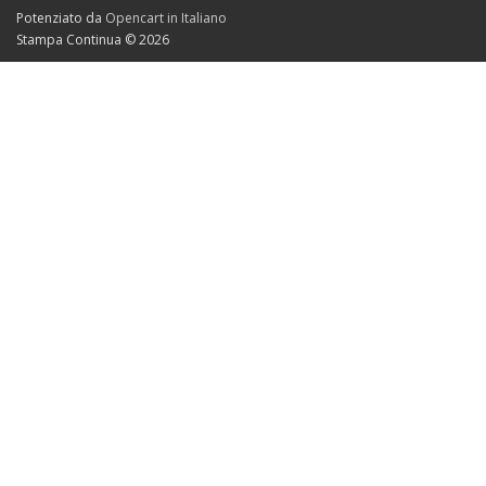
Potenziato da
Opencart in Italiano
Stampa Continua © 2026