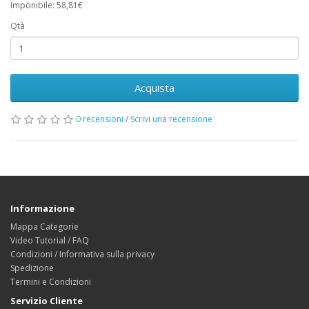
Imponibile: 58,81€
Qtà
Acquista
0 recensioni
/
Scrivi una recensione
Informazione
Mappa Categorie
Video Tutorial / FAQ
Condizioni / Informativa sulla privacy
Spedizione
Termini e Condizioni
Servizio Cliente