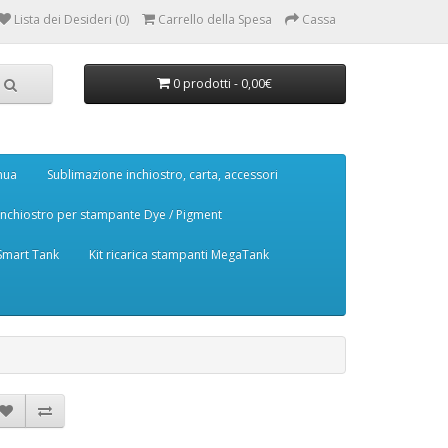
Lista dei Desideri (0)
Carrello della Spesa
Cassa
0 prodotti - 0,00€
nua
Sublimazione inchiostro, carta, accessori
Inchiostro per stampante Dye / Pigment
 Smart Tank
Kit ricarica stampanti MegaTank