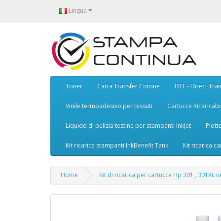
Lingua
Toner
Carta Transfer Cotone
DTF - Direct Tran
Vinile termoadesivo per tessuti
Cartucce Ricaricabil
Liquido di pulizia testine per stampanti InkJet
Plott
Kit ricarica stampanti InkBenefit Tank
Kit ricarica ca
Home
Kit di ricarica per cartucce Hp 301 , 301XL 