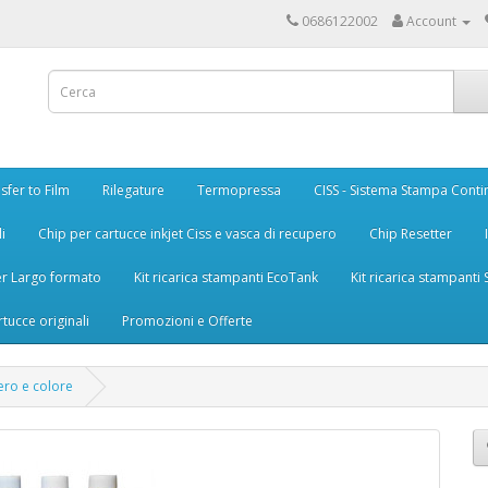
0686122002
Account
sfer to Film
Rilegature
Termopressa
CISS - Sistema Stampa Conti
i
Chip per cartucce inkjet Ciss e vasca di recupero
Chip Resetter
er Largo formato
Kit ricarica stampanti EcoTank
Kit ricarica stampanti
rtucce originali
Promozioni e Offerte
nero e colore