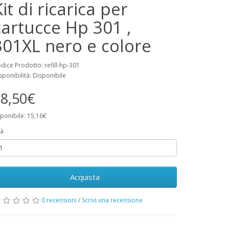
it di ricarica per
cartucce Hp 301 ,
301XL nero e colore
dice Prodotto: refill-hp-301
sponibilità: Disponibile
8,50€
ponibile: 15,16€
à
Acquista
0 recensioni
/
Scrivi una recensione