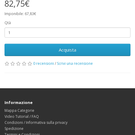
82,75€
Imponibile: 67,83€
Qtà
Acquista
0 recensioni
/
Scrivi una recensione
Informazione
Mappa Categorie
Video Tutorial / FAQ
Condizioni / Informativa sulla privacy
Spedizione
Termini e Condizioni