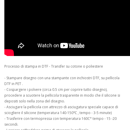
Processo di stampa in DTF - Transfer su cotone o poliestere
- Stampare disegno con una stampante con inchiostri DTF, su pellicola
DTF in PET .
- Cospargere i polvere (circa 0.5 cm per coprire tutto disegno),
procedere a scuotere la pellicola trasparente in modo che il silicone si
depositi solo nella zona del disegno.
- Asciugare la pellicola con attrezzo di asciugatura speciale capace di
sciogliere il silicone (temperatura 140-150℃ , tempo - 3-5 minute)
- Trasferire con termopressa con temperatura 160C° tempo - 15 -20
secondi.