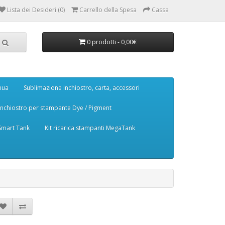
Lista dei Desideri (0)
Carrello della Spesa
Cassa
0 prodotti - 0,00€
nua
Sublimazione inchiostro, carta, accessori
Inchiostro per stampante Dye / Pigment
 Smart Tank
Kit ricarica stampanti MegaTank