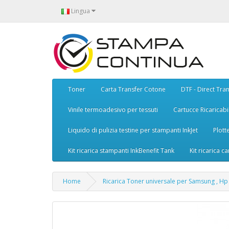
Lingua
Toner
Carta Transfer Cotone
DTF - Direct Tran
Vinile termoadesivo per tessuti
Cartucce Ricaricabil
Liquido di pulizia testine per stampanti InkJet
Plott
Kit ricarica stampanti InkBenefit Tank
Kit ricarica ca
Home
Ricarica Toner universale per Samsung , Hp