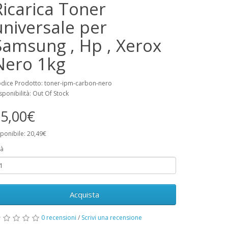
Ricarica Toner
universale per
Samsung , Hp , Xerox
Nero 1kg
dice Prodotto: toner-ipm-carbon-nero
sponibilità: Out Of Stock
5,00€
ponibile: 20,49€
à
Acquista
0 recensioni
/
Scrivi una recensione