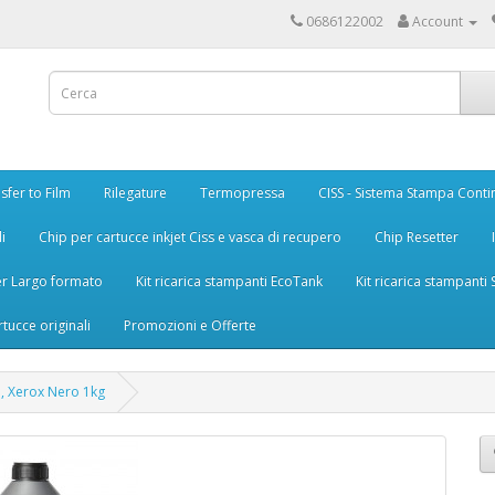
0686122002
Account
sfer to Film
Rilegature
Termopressa
CISS - Sistema Stampa Conti
i
Chip per cartucce inkjet Ciss e vasca di recupero
Chip Resetter
er Largo formato
Kit ricarica stampanti EcoTank
Kit ricarica stampanti
rtucce originali
Promozioni e Offerte
 , Xerox Nero 1kg