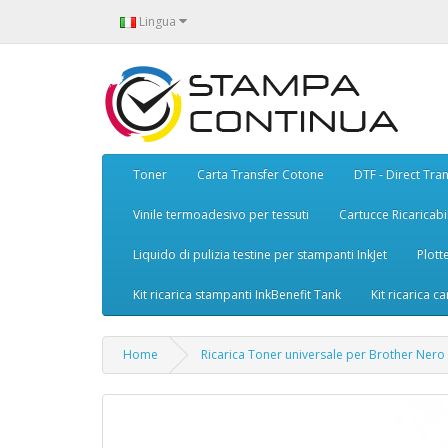
Lingua
Toner
Carta Transfer Cotone
DTF - Direct Tran
Vinile termoadesivo per tessuti
Cartucce Ricaricabil
Liquido di pulizia testine per stampanti InkJet
Plott
Kit ricarica stampanti InkBenefit Tank
Kit ricarica ca
Home
Ricarica Toner universale per Brother Nero