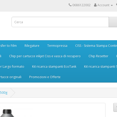
0686122002
Account
sfer to Film
Rilegature
Termopressa
CISS - Sistema Stampa Conti
i
Chip per cartucce inkjet Ciss e vasca di recupero
Chip Resetter
er Largo formato
Kit ricarica stampanti EcoTank
Kit ricarica stampanti
rtucce originali
Promozioni e Offerte
 500g