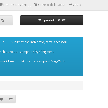
Lista dei Desideri (0)
Carrello della Spesa
Cassa
0 prodotti - 0,00€
nua
Sublimazione inchiostro, carta, accessori
Inchiostro per stampante Dye / Pigment
 Smart Tank
Kit ricarica stampanti MegaTank