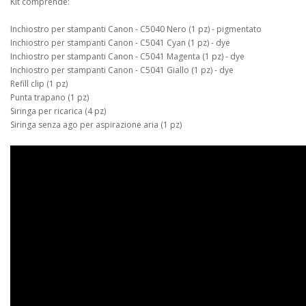
Kit comprende:
Inchiostro per stampanti Canon - C5040 Nero (1 pz) - pigmentato
Inchiostro per stampanti Canon - C5041 Cyan (1 pz) - dye
Inchiostro per stampanti Canon - C5041 Magenta (1 pz) - dye
Inchiostro per stampanti Canon - C5041 Giallo (1 pz) - dye
Refill clip (1 pz)
Punta trapano (1 pz)
Siringa per ricarica (4 pz)
Siringa senza ago per aspirazione aria (1 pz)