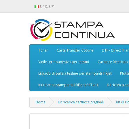
Lingua
Toner
Carta Transfer Cotone
DTF - Direct Tran
Vinile termoadesivo per tessuti
Cartucce Ricaricabil
Liquido di pulizia testine per stampanti InkJet
Plott
Kit ricarica stampanti InkBenefit Tank
Kit ricarica ca
Home
Kit ricarica cartucce originali
Kit di r