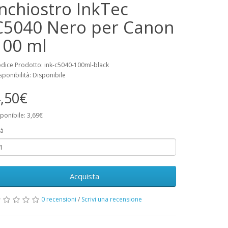
Inchiostro InkTec
C5040 Nero per Canon
100 ml
dice Prodotto: ink-c5040-100ml-black
sponibilità: Disponibile
,50€
ponibile: 3,69€
à
Acquista
0 recensioni
/
Scrivi una recensione