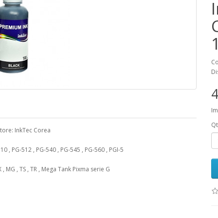
Co
Di
4
Im
Qt
ttore: InkTec Corea
0 , PG-512 , PG-540 , PG-545 , PG-560 , PGI-5
 , MG , TS , TR , Mega Tank Pixma serie G