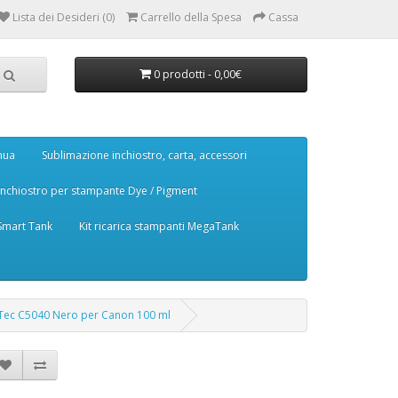
Lista dei Desideri (0)
Carrello della Spesa
Cassa
0 prodotti - 0,00€
nua
Sublimazione inchiostro, carta, accessori
Inchiostro per stampante Dye / Pigment
 Smart Tank
Kit ricarica stampanti MegaTank
kTec C5040 Nero per Canon 100 ml