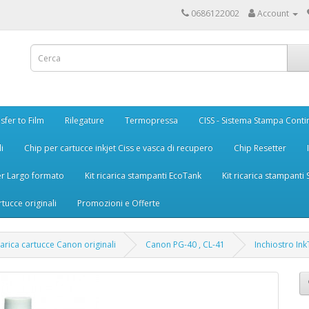
0686122002
Account
sfer to Film
Rilegature
Termopressa
CISS - Sistema Stampa Conti
i
Chip per cartucce inkjet Ciss e vasca di recupero
Chip Resetter
er Largo formato
Kit ricarica stampanti EcoTank
Kit ricarica stampanti
rtucce originali
Promozioni e Offerte
icarica cartucce Canon originali
Canon PG-40 , CL-41
Inchiostro In