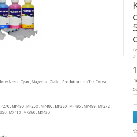
K
Co
Di
1
Im
lore: Nero , Cyan , Magenta , Giallo , Produttore: InkTec Corea
Qt
MP270 , MP490 , MP250 , MP480 , MP280 , MP495 , MP499 , MP272 ,
X350 , MX410 , MX360 , MX420
tato