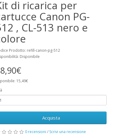
it di ricarica per
cartucce Canon PG-
512 , CL-513 nero e
colore
dice Prodotto: refill-canon-pg-512
sponibilità: Disponibile
8,90€
ponibile: 15,49€
à
Acquista
0 recensioni
/
Scrivi una recensione