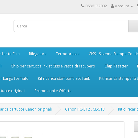
0686122002
Account
sfer to Film
Rilegature
Termopressa
CISS - Sistema Stampa Conti
i
Chip per cartucce inkjet Ciss e vasca di recupero
Chip Resetter
er Largo formato
Kit ricarica stampanti EcoTank
Kit ricarica stampanti
rtucce originali
Promozioni e Offerte
icarica cartucce Canon originali
Canon PG-512 , CL-513
Kit di rica