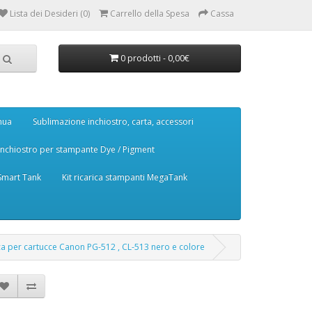
Lista dei Desideri (0)
Carrello della Spesa
Cassa
0 prodotti - 0,00€
nua
Sublimazione inchiostro, carta, accessori
Inchiostro per stampante Dye / Pigment
 Smart Tank
Kit ricarica stampanti MegaTank
rica per cartucce Canon PG-512 , CL-513 nero e colore