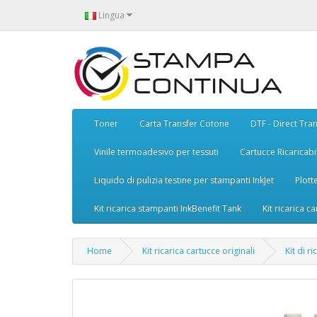
Lingua
Toner
Carta Transfer Cotone
DTF - Direct Tran
Vinile termoadesivo per tessuti
Cartucce Ricaricabil
Liquido di pulizia testine per stampanti InkJet
Plott
Kit ricarica stampanti InkBenefit Tank
Kit ricarica ca
Home
Kit ricarica cartucce originali
Kit di r