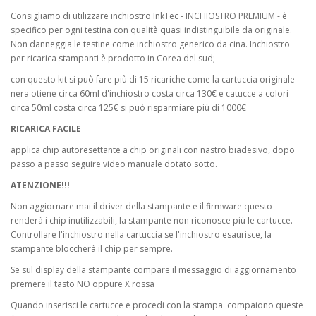
Consigliamo di utilizzare inchiostro InkTec - INCHIOSTRO PREMIUM - è
specifico per ogni testina con qualità quasi indistinguibile da originale.
Non danneggia le testine come inchiostro generico da cina. Inchiostro
per ricarica stampanti è prodotto in Corea del sud;
con questo kit si può fare più di 15 ricariche come la cartuccia originale
nera otiene circa 60ml d'inchiostro costa circa 130€ e catucce a colori
circa 50ml costa circa 125€ si può risparmiare più di 1000€
RICARICA FACILE
applica chip autoresettante a chip originali con nastro biadesivo, dopo
passo a passo seguire video manuale dotato sotto.
ATENZIONE!!!
Non aggiornare mai il driver della stampante e il firmware questo
renderà i chip inutilizzabili, la stampante non riconosce più le cartucce.
Controllare l'inchiostro nella cartuccia se l'inchiostro esaurisce, la
stampante bloccherà il chip per sempre.
Se sul display della stampante compare il messaggio di aggiornamento
premere il tasto NO oppure X rossa
Quando inserisci le cartucce e procedi con la stampa compaiono queste