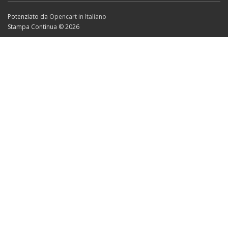
Potenziato da
Opencart in Italiano
Stampa Continua © 2026