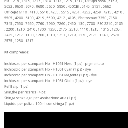
PSC 1215 , 1315 , 1217 , 1310 , 1213 , 1219 , 1317 ; DeskJet 5550 , 5150 ,
5652 , 9650 , 9670 , 9680 , 5650 , 5850 , 450CBI , 5145 , 5151 , 5662 ;
OfficeJet 6110 , 4110 , 5510 , 4255 , 5515 , 4251 , 4252 , 4259 , 4215 , 4210 ,
5505 , 4200 , 6100 , 4219 , 5500 , 4212 , 4105 ; Photosmart 7350 , 7150 ,
7345 , 7550 , 7660 , 7760 , 7960 , 7260 , 7450 , 130 , 7700 ; PSC 2210 , 2105
, 2200 , 1210 , 2410 , 1300 , 1350 , 2175 , 2510 , 1110 , 1215 , 1315 , 1205 ,
2425 , 1217 , 1100 , 1200 , 1310 , 1213 , 1219 , 2170 , 2171 , 1340 , 2570 ,
2575 , 1250 , 1317
Kit comprende:
Inchiostro per stampanti Hp - H1061 Nero (1 pz) - pigmentato
Inchiostro per stampanti Hp - H1061 Cyan (1 pz) - dye
Inchiostro per stampanti Hp - H1061 Magenta (1 pz) - dye
Inchiostro per stampanti Hp - H1061 Giallo (1 pz) - dye
Refill clip (1 pz)
Siringhe per ricarica (4 pz)
Siringa senza ago per aspirazione aria (1 pz)
Liquido per pulizia 100ml con siringa (1 pz)