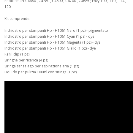
Photosmart C4680 , C4780 , C4600 , C4700 , C4685 ; Envy 100 , 110 , 114 ,
120
Kit comprende:
Inchiostro per stampanti Hp - H1061 Nero (1 pz) - pigmentato
Inchiostro per stampanti Hp - H1061 Cyan (1 pz) - dye
Inchiostro per stampanti Hp - H1061 Magenta (1 pz) - dye
Inchiostro per stampanti Hp - H1061 Giallo (1 pz) - dye
Refill clip (1 pz)
Siringhe per ricarica (4 pz)
Siringa senza ago per aspirazione aria (1 pz)
Liquido per pulizia 100ml con siringa (1 pz)