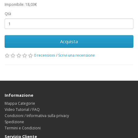
Imponibile: 18,03€
Qtà
Acquista
0 recensioni
/
Scrivi una recensione
Informazione
Mappa Categorie
Video Tutorial / FAQ
Condizioni / Informativa sulla privacy
Spedizione
Termini e Condizioni
Servizio Cliente