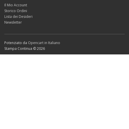
Il Mio Account
Storico Ordini
Lista dei Desideri
Newsletter
Potenziato da
Opencart in Italiano
Stampa Continua © 2026