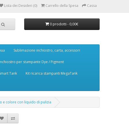
Lista dei Desideri (0)
Carrello della Spesa
Cassa
0 prodotti - 0,00€
nua
Sublimazione inchiostro, carta, accessori
Inchiostro per stampante Dye / Pigment
 Smart Tank
Kit ricarica stampanti MegaTank
o e colore con liquido di pulizia