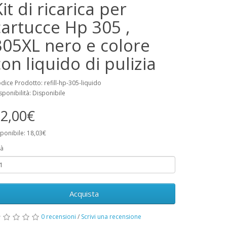
it di ricarica per
cartucce Hp 305 ,
305XL nero e colore
con liquido di pulizia
dice Prodotto: refill-hp-305-liquido
sponibilità: Disponibile
2,00€
ponibile: 18,03€
à
Acquista
0 recensioni
/
Scrivi una recensione