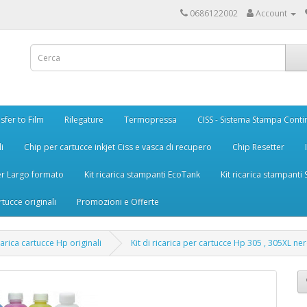
0686122002
Account
sfer to Film
Rilegature
Termopressa
CISS - Sistema Stampa Conti
i
Chip per cartucce inkjet Ciss e vasca di recupero
Chip Resetter
er Largo formato
Kit ricarica stampanti EcoTank
Kit ricarica stampanti
rtucce originali
Promozioni e Offerte
icarica cartucce Hp originali
Kit di ricarica per cartucce Hp 305 , 305XL ner