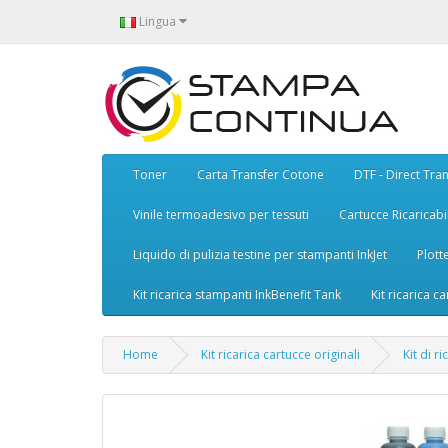
Lingua
Toner
Carta Transfer Cotone
DTF - Direct Tran
Vinile termoadesivo per tessuti
Cartucce Ricaricabil
Liquido di pulizia testine per stampanti InkJet
Plott
Kit ricarica stampanti InkBenefit Tank
Kit ricarica ca
Home
Kit ricarica cartucce originali
Kit di r