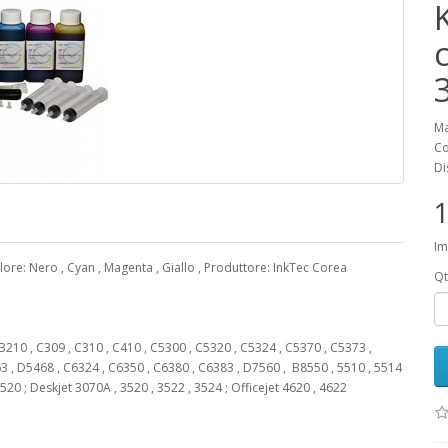
K
Ma
Co
Di
1
Im
lore: Nero , Cyan , Magenta , Giallo , Produttore: InkTec Corea
Qt
210 , C309 , C310 , C410 , C5300 , C5320 , C5324 , C5370 , C5373 ,
3 , D5468 , C6324 , C6350 , C6380 , C6383 , D7560 , B8550 , 5510 , 5514
 7520 ; Deskjet 3070A , 3520 , 3522 , 3524 ; Officejet 4620 , 4622