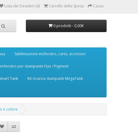
Lista dei Desideri (0)
Carrello della Spesa
Cassa
0 prodotti - 0,00€
nua
Sublimazione inchiostro, carta, accessori
Inchiostro per stampante Dye / Pigment
 Smart Tank
Kit ricarica stampanti MegaTank
ro e colore