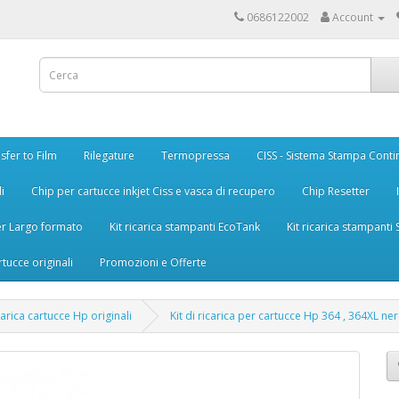
0686122002
Account
sfer to Film
Rilegature
Termopressa
CISS - Sistema Stampa Conti
i
Chip per cartucce inkjet Ciss e vasca di recupero
Chip Resetter
er Largo formato
Kit ricarica stampanti EcoTank
Kit ricarica stampanti
rtucce originali
Promozioni e Offerte
icarica cartucce Hp originali
Kit di ricarica per cartucce Hp 364 , 364XL ne