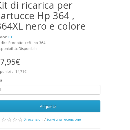
it di ricarica per
cartucce Hp 364 ,
364XL nero e colore
rca:
HTC
dice Prodotto: refill-hp-364
sponibilità: Disponibile
7,95€
ponibile: 14,71€
à
Acquista
0 recensioni
/
Scrivi una recensione