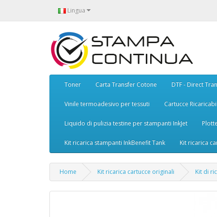
Lingua
Toner
Carta Transfer Cotone
DTF - Direct Tran
Vinile termoadesivo per tessuti
Cartucce Ricaricabil
Liquido di pulizia testine per stampanti InkJet
Plott
Kit ricarica stampanti InkBenefit Tank
Kit ricarica ca
Home
Kit ricarica cartucce originali
Kit di r