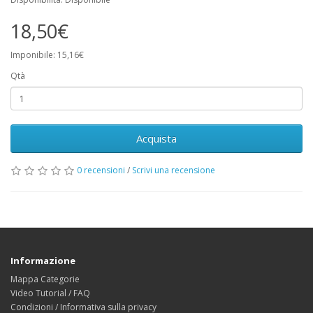
18,50€
Imponibile: 15,16€
Qtà
Acquista
0 recensioni
/
Scrivi una recensione
Informazione
Mappa Categorie
Video Tutorial / FAQ
Condizioni / Informativa sulla privacy