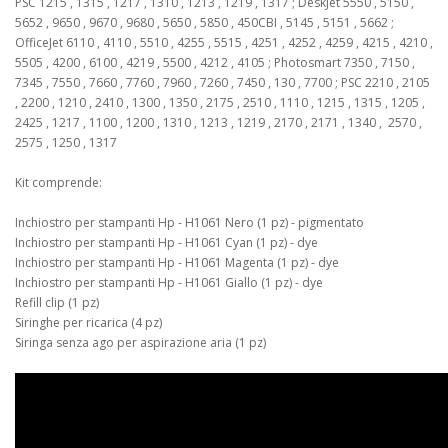
PSC 1215 , 1315 , 1217 , 1310 , 1213 , 1219 , 1317 ; DeskJet 5550 , 5150 ,
5652 , 9650 , 9670 , 9680 , 5650 , 5850 , 450CBI , 5145 , 5151 , 5662 ;
OfficeJet 6110 , 4110 , 5510 , 4255 , 5515 , 4251 , 4252 , 4259 , 4215 , 4210 ,
5505 , 4200 , 6100 , 4219 , 5500 , 4212 , 4105 ; Photosmart 7350 , 7150 ,
7345 , 7550 , 7660 , 7760 , 7960 , 7260 , 7450 , 130 , 7700 ; PSC 2210 , 2105
, 2200 , 1210 , 2410 , 1300 , 1350 , 2175 , 2510 , 1110 , 1215 , 1315 , 1205 ,
2425 , 1217 , 1100 , 1200 , 1310 , 1213 , 1219 , 2170 , 2171 , 1340 , 2570 ,
2575 , 1250 , 1317
Kit comprende:
Inchiostro per stampanti Hp - H1061 Nero (1 pz) - pigmentato
Inchiostro per stampanti Hp - H1061 Cyan (1 pz) - dye
Inchiostro per stampanti Hp - H1061 Magenta (1 pz) - dye
Inchiostro per stampanti Hp - H1061 Giallo (1 pz) - dye
Refill clip (1 pz)
Siringhe per ricarica (4 pz)
Siringa senza ago per aspirazione aria (1 pz)