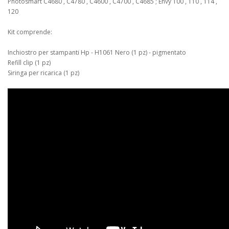
Photosmart C4680 , C4780 , C4600 , C4700 , C4685 ; Envy 100 , 110 , 114 ,
120
Kit comprende:
Inchiostro per stampanti Hp - H1061 Nero (1 pz) - pigmentato
Refill clip (1 pz)
Siringa per ricarica (1 pz)