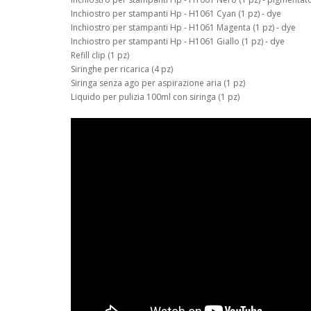
Inchiostro per stampanti Hp - H1061 Cyan (1 pz) - dye
Inchiostro per stampanti Hp - H1061 Magenta (1 pz) - dye
Inchiostro per stampanti Hp - H1061 Giallo (1 pz) - dye
Refill clip (1 pz)
Siringhe per ricarica (4 pz)
Siringa senza ago per aspirazione aria (1 pz)
Liquido per pulizia 100ml con siringa (1 pz)