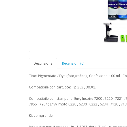
Descrizione
Recensioni (0)
Tipo: Pigmentato / Dye (fotografico) , Confezione: 100 ml , Co
Compatibile con cartucce: Hp 303 , 303XL
Compatibile con stampanti: Envy Inspire 7200 , 7220 , 7221 , 72
7955 , 7964 ; Envy Photo 6220 , 6230 , 6232 , 6234 , 7120 , 71
Kit comprende:
Inchiostro per stampanti Hp - H1061 Nero (1 pz) - pigmentat