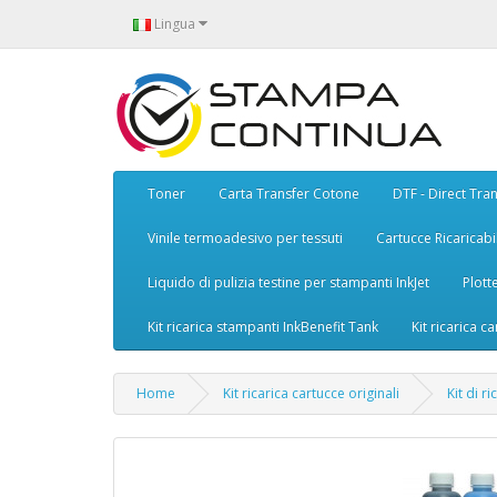
Lingua
Toner
Carta Transfer Cotone
DTF - Direct Tran
Vinile termoadesivo per tessuti
Cartucce Ricaricabil
Liquido di pulizia testine per stampanti InkJet
Plott
Kit ricarica stampanti InkBenefit Tank
Kit ricarica ca
Home
Kit ricarica cartucce originali
Kit di r