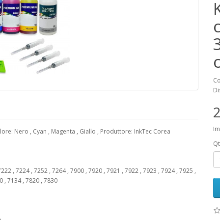
K
Co
Di
2
Im
lore: Nero , Cyan , Magenta , Giallo , Produttore: InkTec Corea
Qt
22 , 7224 , 7252 , 7264 , 7900 , 7920 , 7921 , 7922 , 7923 , 7924 , 7925 ,
30 , 7134 , 7820 , 7830
o