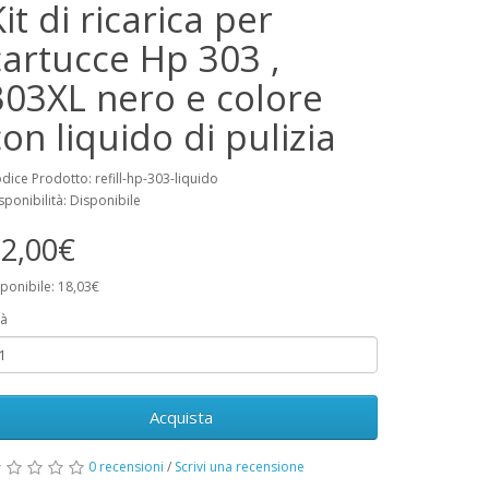
it di ricarica per
cartucce Hp 303 ,
303XL nero e colore
con liquido di pulizia
dice Prodotto: refill-hp-303-liquido
sponibilità: Disponibile
2,00€
ponibile: 18,03€
à
Acquista
0 recensioni
/
Scrivi una recensione