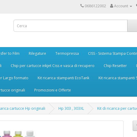
0686122002
Account
sfer to Film
Rilegature
Termopressa
CISS - Sistema Stampa Conti
i
Chip per cartucce inkjet Ciss e vasca di recupero
Chip Resetter
er Largo formato
Kit ricarica stampanti EcoTank
Kit ricarica stampanti
rtucce originali
Promozioni e Offerte
icarica cartucce Hp originali
Hp 303 , 303XL
Kit di ricarica per car