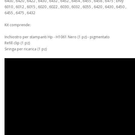
6400 , 6420 , 6422 , 6430 , 6432 , 6452 , 6454 , 6455 , 6458 , 6475 ; Envy
6010 , 6012 , 6015 , 6020 , 6022 , 6030 , 6032 , 6055 , 6420 , 6430 , 6450 ,
6455 , 6475 , 6432
Kit comprende:
Inchiostro per stampanti Hp - H1061 Nero (1 pz) - pigmentato
Refill clip (1 pz)
Siringa per ricarica (1 pz)