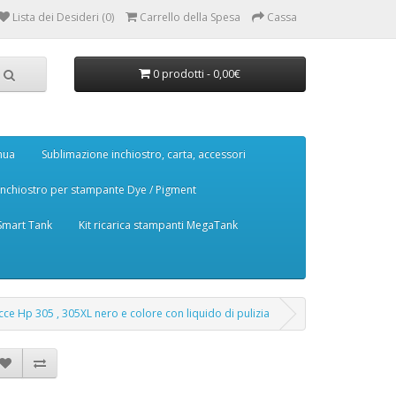
Lista dei Desideri (0)
Carrello della Spesa
Cassa
0 prodotti - 0,00€
nua
Sublimazione inchiostro, carta, accessori
Inchiostro per stampante Dye / Pigment
 Smart Tank
Kit ricarica stampanti MegaTank
tucce Hp 305 , 305XL nero e colore con liquido di pulizia