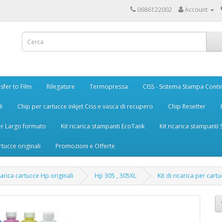
0686122002
Account
sfer to Film
Rilegature
Termopressa
CISS - Sistema Stampa Conti
i
Chip per cartucce inkjet Ciss e vasca di recupero
Chip Resetter
er Largo formato
Kit ricarica stampanti EcoTank
Kit ricarica stampanti
rtucce originali
Promozioni e Offerte
icarica cartucce Hp originali
Hp 305 , 305XL
Kit di ricarica per car