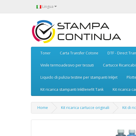
Lingua
Toner
Carta Transfer Cotone
DTF - Direct Tran
Vinile termoadesivo per tessuti
Cartucce Ricaricabil
Liquido di pulizia testine per stampanti InkJet
Plott
Kit ricarica stampanti InkBenefit Tank
Kit ricarica ca
Home
Kit ricarica cartucce originali
Kit di r