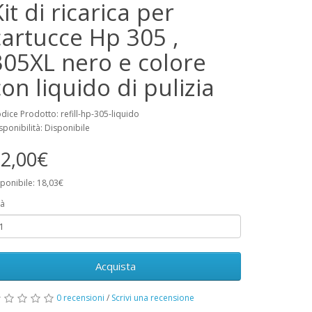
it di ricarica per
cartucce Hp 305 ,
305XL nero e colore
con liquido di pulizia
dice Prodotto: refill-hp-305-liquido
sponibilità: Disponibile
2,00€
ponibile: 18,03€
à
Acquista
0 recensioni
/
Scrivi una recensione